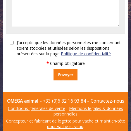
J'accepte que les données personnelles me concernant
soient stockées et utilisées selon les dispositions
présentées sur la page
Politique de confidentialité
.
*
Champ obligatoire
OMEGA animal
– +33 (0)6 82 16 93 84 –
Contactez-nous
Conditions générales de vente
-
Mentions légales & données
personnelles
Concepteur et fabricant de
logette pour vache
et
maintien-tête
pour vache et veau
.